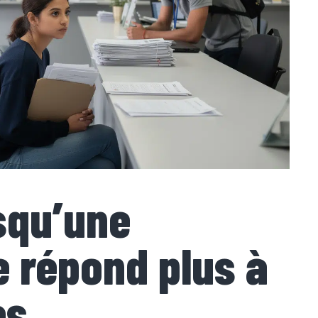
rsqu’une
e répond plus à
es