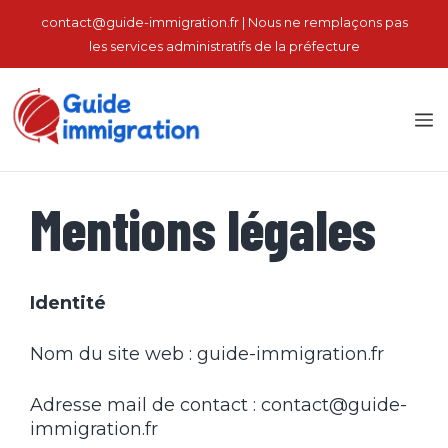
Aller
contact@guide-immigration.fr | Nous ne remplaçons pas
au
les services administratifs de la préfecture
contenu
M
Mentions légales
Identité
Nom du site web : guide-immigration.fr
Adresse mail de contact : contact@guide-
immigration.fr