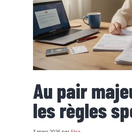
Au pair maje
les règles sp
3 mars 2026
par
Elisa