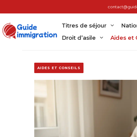
Aller
contact@guide-
au
contenu
Titres de séjour
Natio
Droit d’asile
Aides et 
AIDES ET CONSEILS