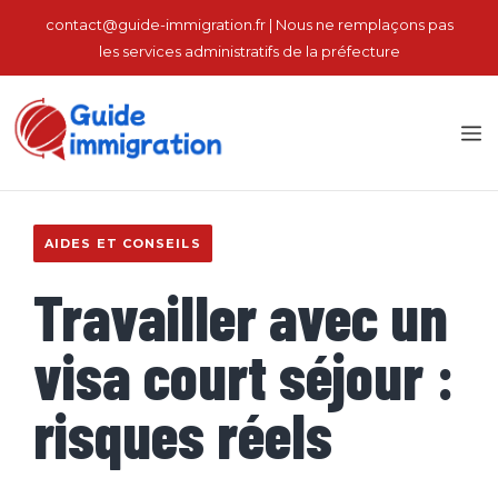
Aller
contact@guide-immigration.fr | Nous ne remplaçons pas
au
les services administratifs de la préfecture
contenu
M
AIDES ET CONSEILS
Travailler avec un
visa court séjour :
risques réels