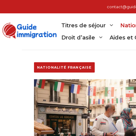
Aller
contact@guide-
au
contenu
Titres de séjour
Natio
Droit d’asile
Aides et 
NATIONALITÉ FRANÇAISE