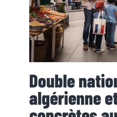
Double natio
algérienne 
concrètes au