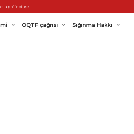
e la préfecture
imi
OQTF çağrısı
Sığınma Hakkı