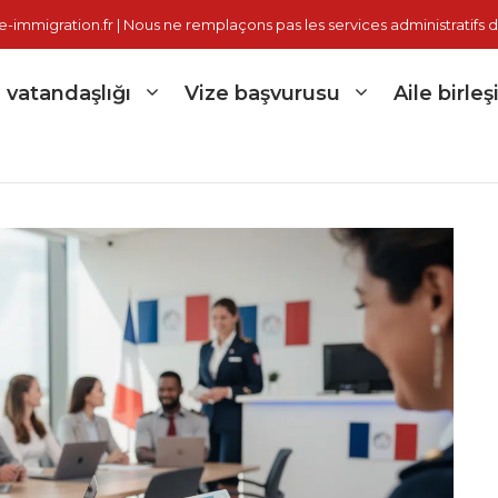
immigration.fr | Nous ne remplaçons pas les services administratifs d
 vatandaşlığı
Vize başvurusu
Aile birleş