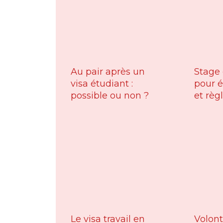
Au pair après un
Stage
visa étudiant :
pour é
possible ou non ?
et règ
Le visa travail en
Volont