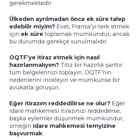
gerekmektedir.
Ülkeden ayrılmadan önce ek süre talep
edebilir miyim?
Evet, Fransa’yı terk etmek
için
ek süre
toplamak mümkündür, ancak
bu durumda gerekçe sunulmalıdır.
OQTF’ye itiraz etmek için nasıl
hazırlanmalıyım?
Titiz bir hazırlık şarttır:
tüm belgelerinizi toplayın, OQTF’nin
nedenlerini inceleyin ve mümkünse bir
avukatla görüşün.
Eğer itirazım reddedilirse ne olur?
Eğer
idare mahkemesi itirazınızı reddederse,
başka eylemler düşünmek mümkündür,
örneğin
idare mahkemesi temyizine
başvurmak
.