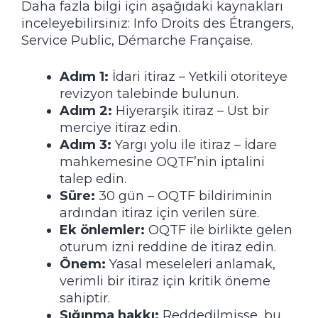
Daha fazla bilgi için aşağıdaki kaynakları
inceleyebilirsiniz:
Info Droits des Étrangers
,
Service Public
,
Démarche Française
.
Adım 1:
İdari itiraz – Yetkili otoriteye
revizyon talebinde bulunun.
Adım 2:
Hiyerarşik itiraz – Üst bir
merciye itiraz edin.
Adım 3:
Yargı yolu ile itiraz – İdare
mahkemesine OQTF’nin iptalini
talep edin.
Süre:
30 gün – OQTF bildiriminin
ardından itiraz için verilen süre.
Ek önlemler:
OQTF ile birlikte gelen
oturum izni reddine de itiraz edin.
Önem:
Yasal meseleleri anlamak,
verimli bir itiraz için kritik öneme
sahiptir.
Sığınma hakkı:
Reddedilmişse, bu