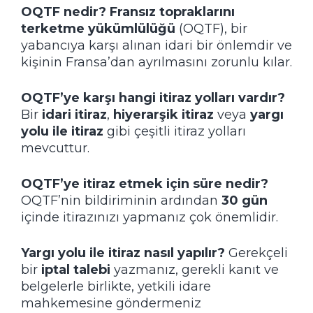
OQTF nedir?
Fransız topraklarını
terketme yükümlülüğü
(OQTF), bir
yabancıya karşı alınan idari bir önlemdir ve
kişinin Fransa’dan ayrılmasını zorunlu kılar.
OQTF’ye karşı hangi itiraz yolları vardır?
Bir
idari itiraz
,
hiyerarşik itiraz
veya
yargı
yolu ile itiraz
gibi çeşitli itiraz yolları
mevcuttur.
OQTF’ye itiraz etmek için süre nedir?
OQTF’nin bildiriminin ardından
30 gün
içinde itirazınızı yapmanız çok önemlidir.
Yargı yolu ile itiraz nasıl yapılır?
Gerekçeli
bir
iptal talebi
yazmanız, gerekli kanıt ve
belgelerle birlikte, yetkili idare
mahkemesine göndermeniz