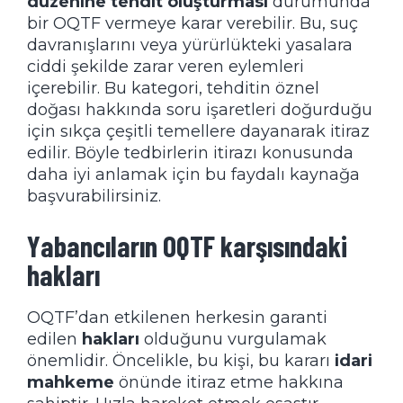
düzenine tehdit oluşturması
durumunda
bir OQTF vermeye karar verebilir. Bu, suç
davranışlarını veya yürürlükteki yasalara
ciddi şekilde zarar veren eylemleri
içerebilir. Bu kategori, tehditin öznel
doğası hakkında soru işaretleri doğurduğu
için sıkça çeşitli temellere dayanarak itiraz
edilir. Böyle tedbirlerin itirazı konusunda
daha iyi anlamak için
bu faydalı kaynağa
başvurabilirsiniz.
Yabancıların OQTF karşısındaki
hakları
OQTF’dan etkilenen herkesin garanti
edilen
hakları
olduğunu vurgulamak
önemlidir. Öncelikle, bu kişi, bu kararı
idari
mahkeme
önünde itiraz etme hakkına