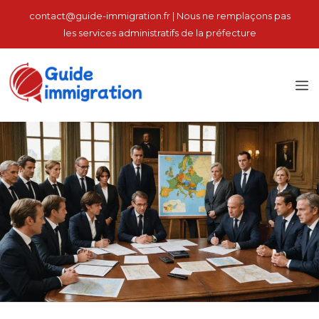
İçeriğe
contact@guide-immigration.fr | Nous ne remplaçons pas
atla
les services administratifs de la préfecture
M