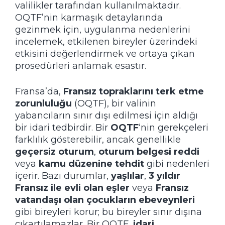
valilikler tarafından kullanılmaktadır.
OQTF’nin karmaşık detaylarında
gezinmek için, uygulanma nedenlerini
incelemek, etkilenen bireyler üzerindeki
etkisini değerlendirmek ve ortaya çıkan
prosedürleri anlamak esastır.
Fransa’da,
Fransız topraklarını terk etme
zorunluluğu
(OQTF), bir valinin
yabancıların sınır dışı edilmesi için aldığı
bir idari tedbirdir. Bir
OQTF
‘nin gerekçeleri
farklılık gösterebilir, ancak genellikle
geçersiz oturum
,
oturum belgesi reddi
veya
kamu düzenine tehdit
gibi nedenleri
içerir. Bazı durumlar,
yaşlılar
,
3 yıldır
Fransız ile evli olan eşler
veya
Fransız
vatandaşı olan çocukların ebeveynleri
gibi bireyleri korur; bu bireyler sınır dışına
çıkartılamazlar. Bir OQTF,
idari