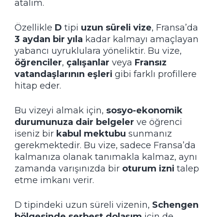
atalım.
Özellikle
D
tipi
uzun süreli vize
, Fransa’da
3 aydan bir yıla
kadar kalmayı amaçlayan
yabancı uyruklulara yöneliktir. Bu vize,
öğrenciler
,
çalışanlar
veya
Fransız
vatandaşlarının eşleri
gibi farklı profillere
hitap eder.
Bu vizeyi almak için,
sosyo-ekonomik
durumunuza dair belgeler
ve öğrenci
iseniz bir
kabul mektubu
sunmanız
gerekmektedir. Bu vize, sadece Fransa’da
kalmanıza olanak tanımakla kalmaz, aynı
zamanda varışınızda bir
oturum izni
talep
etme imkanı verir.
D tipindeki uzun süreli vizenin,
Schengen
bölgesinde serbest dolaşım
için de