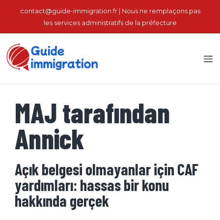
İçeriğe
contact@guide-immigration.fr | Nous ne remplaçons pas
atla
les services administratifs de la préfecture
M
MAJ tarafından
Annick
Açık belgesi olmayanlar için CAF
yardımları: hassas bir konu
hakkında gerçek