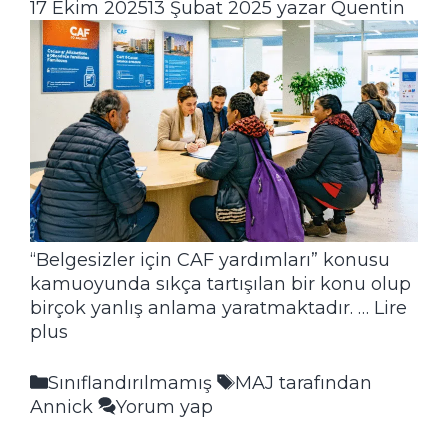
17 Ekim 2025
13 Şubat 2025
yazar
Quentin
“Belgesizler için CAF yardımları” konusu
kamuoyunda sıkça tartışılan bir konu olup
birçok yanlış anlama yaratmaktadır. …
Lire
plus
Kategoriler
Etiketler
Sınıflandırılmamış
MAJ tarafından
Annick
Yorum yap