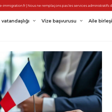
immigration.fr | Nous ne remplaçons pas les services administratifs d
 vatandaşlığı
Vize başvurusu
Aile birleş