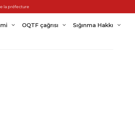
e la préfecture
imi
OQTF çağrısı
Sığınma Hakkı