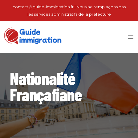
Aller
contact@guide-immigration.fr | Nous ne remplaçons pas
au
les services administratifs de la préfecture
contenu
M
Nationalité
Françafiane