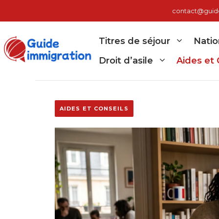
Aller
contact@guide-
au
contenu
Titres de séjour
Natio
Droit d’asile
Aides et 
AIDES ET CONSEILS