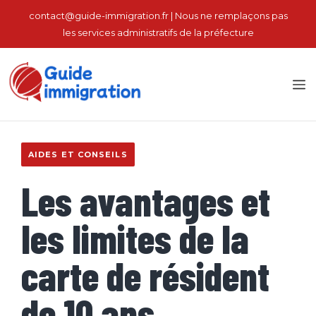
Aller
contact@guide-immigration.fr | Nous ne remplaçons pas
au
les services administratifs de la préfecture
contenu
M
AIDES ET CONSEILS
Les avantages et
les limites de la
carte de résident
de 10 ans