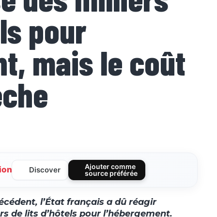
els pour
t, mais le coût
èche
Ajouter comme
ion
Discover
source préférée
cédent, l’État français a dû réagir
rs de lits d’hôtels pour l’hébergement.