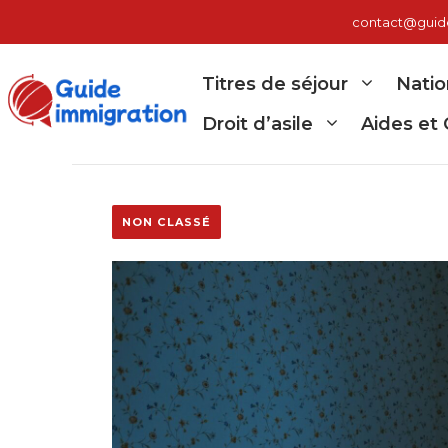
Aller
contact@guide-
au
contenu
Titres de séjour
Natio
Droit d’asile
Aides et 
NON CLASSÉ