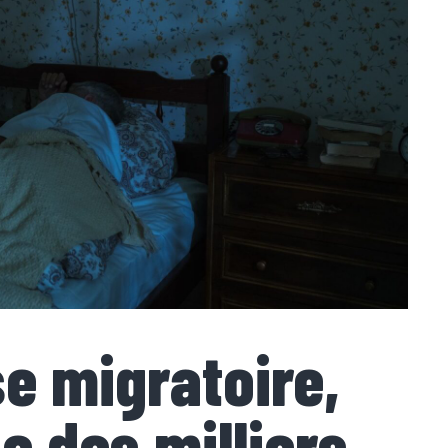
se migratoire,
se des milliers