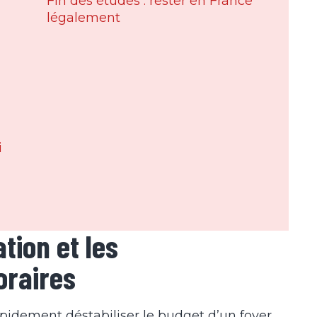
Fin des études : rester en France
légalement
i
ation et les
oraires
pidement déstabiliser le budget d’un foyer