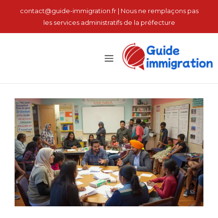
نتقل
contact@guide-immigration.fr | Nous ne remplaçons pas
لى
les services administratifs de la préfecture
لمحتوى
القائمة