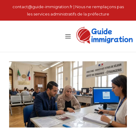
نتقل
contact@guide-immigration.fr | Nous ne remplaçons pas
لى
les services administratifs de la préfecture
لمحتوى
القائمة