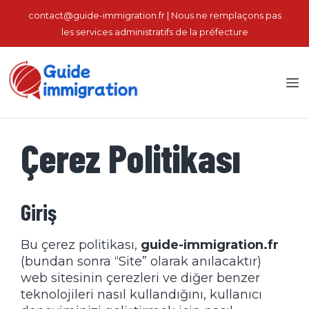
İçeriğe
contact@guide-immigration.fr | Nous ne remplaçons pas
atla
les services administratifs de la préfecture
M
Çerez Politikası
Giriş
Bu çerez politikası,
guide-immigration.fr
(bundan sonra “Site” olarak anılacaktır)
web sitesinin çerezleri ve diğer benzer
teknolojileri nasıl kullandığını, kullanıcı