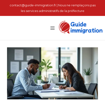
نتقل
contact@guide-immigration.fr | Nous ne remplaçons pas
لى
les services administratifs de la préfecture
لمحتوى
القائمة