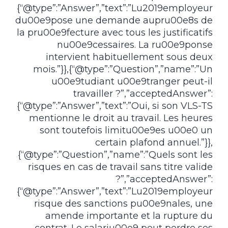
{“@type”:”Answer”,”text”:”Lu2019employeur
du00e9pose une demande aupru00e8s de
la pru00e9fecture avec tous les justificatifs
nu00e9cessaires. La ru00e9ponse
intervient habituellement sous deux
mois.”}},{“@type”:”Question”,”name”:”Un
u00e9tudiant u00e9tranger peut-il
travailler ?”,”acceptedAnswer”:
{“@type”:”Answer”,”text”:”Oui, si son VLS-TS
mentionne le droit au travail. Les heures
sont toutefois limitu00e9es u00e0 un
certain plafond annuel.”}},
{“@type”:”Question”,”name”:”Quels sont les
risques en cas de travail sans titre valide
?”,”acceptedAnswer”:
{“@type”:”Answer”,”text”:”Lu2019employeur
risque des sanctions pu00e9nales, une
amende importante et la rupture du