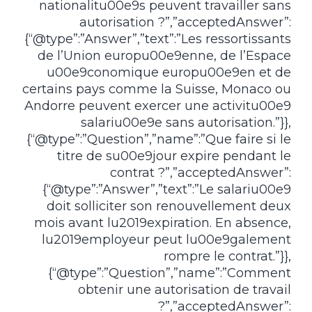
nationalitu00e9s peuvent travailler sans
autorisation ?”,”acceptedAnswer”:
{“@type”:”Answer”,”text”:”Les ressortissants
de l’Union europu00e9enne, de l’Espace
u00e9conomique europu00e9en et de
certains pays comme la Suisse, Monaco ou
Andorre peuvent exercer une activitu00e9
salariu00e9e sans autorisation.”}},
{“@type”:”Question”,”name”:”Que faire si le
titre de su00e9jour expire pendant le
contrat ?”,”acceptedAnswer”:
{“@type”:”Answer”,”text”:”Le salariu00e9
doit solliciter son renouvellement deux
mois avant lu2019expiration. En absence,
lu2019employeur peut lu00e9galement
rompre le contrat.”}},
{“@type”:”Question”,”name”:”Comment
obtenir une autorisation de travail
?”,”acceptedAnswer”: