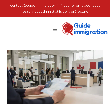
نتقل
contact@guide-immigration.fr | Nous ne remplaçons pas
لى
les services administratifs de la préfecture
لمحتوى
القائمة