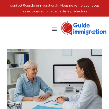
نتقل
contact@guide-immigration.fr | Nous ne remplaçons pas
لى
les services administratifs de la préfecture
لمحتوى
القائمة