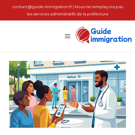
نتقل
contact@guide-immigration.fr | Nous ne remplaçons pas
لى
les services administratifs de la préfecture
لمحتوى
القائمة