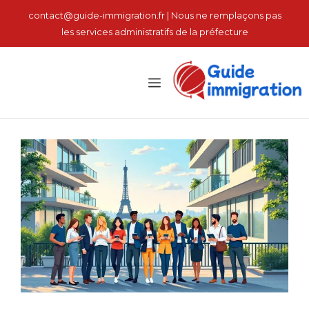
نتقل
contact@guide-immigration.fr | Nous ne remplaçons pas
لى
les services administratifs de la préfecture
لمحتوى
القائمة