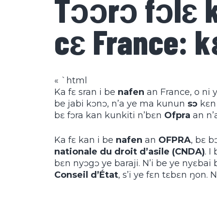
Tɔɔrɔ fɔlɛ 
cɛ France: k
« `html
Ka fɛ sran i be
nafen
an France, o ni 
be jabi kɔnɔ, n’a ye ma kunun
sɔ
kɛn 
bɛ fɔra kan kunkiti n’bɛn
Ofpra
an n’
Ka fɛ kan i be
nafen
an
OFPRA
, bɛ b
nationale du droit d’asile (CNDA)
. 
bɛn nyɔgɔ ye baraji. N’i be ye nyɛbai b
Conseil d’État
, s’i ye fɛn tɛbɛn ŋon. N