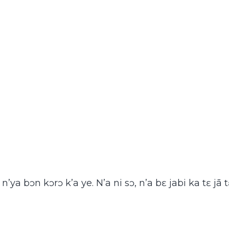
n’ya bɔn kɔrɔ k’a ye. N’a ni sɔ, n’a bɛ jabi ka tɛ j