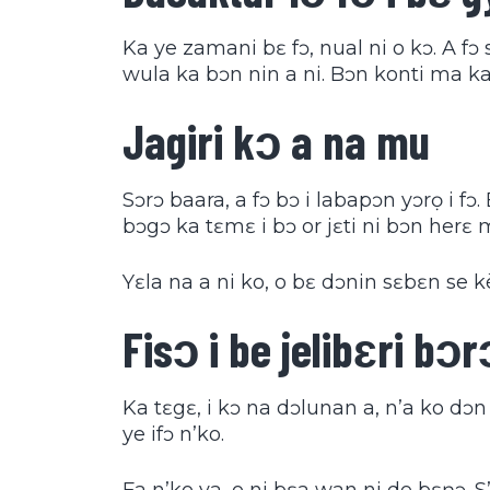
Ka ye zamani bɛ fɔ, nual ni o kɔ. A fɔ si
wula ka bɔn nin a ni. Bɔn konti ma ka 
Jagiri kɔ a na mu
Sɔrɔ baara, a fɔ bɔ i labapɔn yɔrọ i fɔ.
bɔgɔ ka tɛmɛ i bɔ or jɛti ni bɔn herɛ 
Yɛla na a ni ko, o bɛ dɔnin sɛbɛn se
k
Fisɔ i be jelibɛri bɔr
Ka tɛgɛ, i kɔ na dɔlunan a, n’a ko dɔn n’
ye ifɔ n’ko.