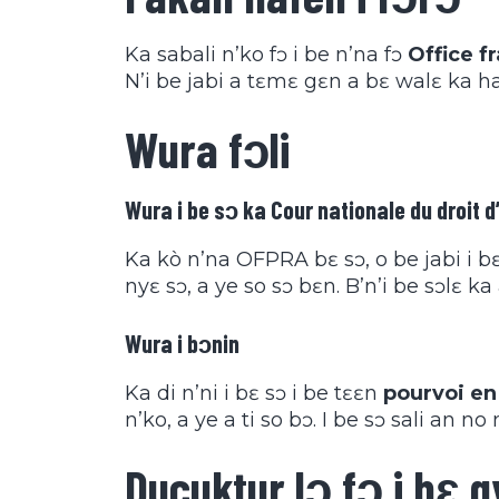
Ka sabali n’ko fɔ i be n’na fɔ
Office f
N’i be jabi a tɛmɛ gɛn a bɛ walɛ ka ha i
Wura fɔli
Wura i be sɔ ka Cour nationale du droit d
Ka kò n’na OFPRA bɛ sɔ, o be jabi i b
nyɛ sɔ, a ye so sɔ bɛn. B’n’i be sɔlɛ ka
Wura i bɔnin
Ka di n’ni i bɛ sɔ i be tɛɛn
pourvoi en
n’ko, a ye a ti so bɔ. I be sɔ sali an no 
Ducuktur lɔ fɔ i bɛ 