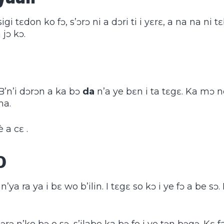
gi tɛdon ko fɔ, s’ɔrɔ ni a dɔri ti i yɛrɛ, a na na ni tɛ
jɔ kɔ.
 B’n’i dɔrɔn a ka bɔ
da
n’a ye bɛn i ta tɛgɛ. Ka mɔ 
ma.
è a cɛ
.
ɔ
ya ra ya i bɛ wo b’ilin. I tɛgɛ so kɔ i ye fɔ a be sɔ. I