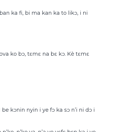
ban ka fi, bi ma kan ka to likɔ, i ni
nova ko bɔ, tɛmɛ na bɛ kɔ. Kè tɛmɛ
 be kɔnin nyin i ye fɔ ka sɔ n’i ni dɔ i