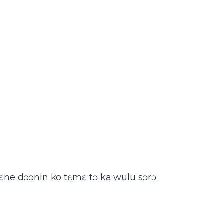
ā tɛne dɔɔnin ko tɛmɛ tɔ ka wulu sɔrɔ