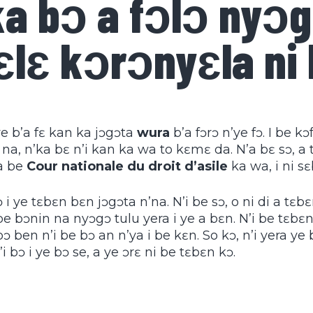
ka bɔ a fɔlɔ nyɔ
ɛlɛ kɔrɔnyɛla ni
ye b’a fɛ kan ka jɔgɔta
wura
b’a fɔrɔ n’ye fɔ. I be kɔ
na, n’ka bɛ n’i kan ka wa to kɛmɛ da. N’a bɛ sɔ, a tɛ
a be
Cour nationale du droit d’asile
ka wa, i ni s
ɔ i ye tɛbɛn bɛn jɔgɔta n’na. N’i be sɔ, o ni di a tɛb
I be bɔnin na nyɔgɔ tulu yera i ye a bɛn. N’i be tɛbɛn
ɔ ben n’i be bɔ an n’ya i be kɛn. So kɔ, n’i yera ye
’i bɔ i ye bɔ se, a ye ɔrɛ ni be tɛbɛn kɔ.