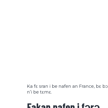
Ka fɛ sran i be nafen an France, bɛ bɔ 
n’i be tɛmɛ.
Fakan nafen i fɔrɔ