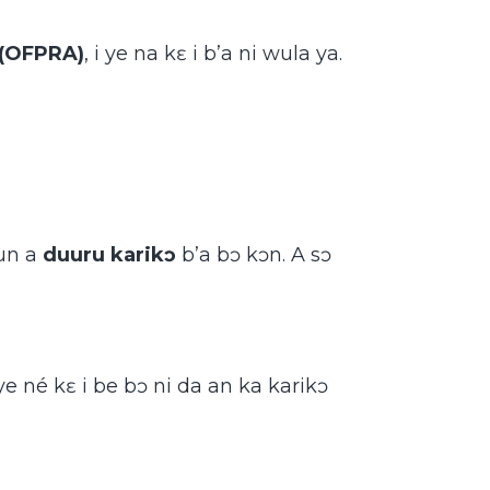
 (OFPRA)
, i ye na kɛ i b’a ni wula ya.
kun a
duuru karikɔ
b’a bɔ kɔn. A sɔ
lye né kɛ i be bɔ ni da an ka karikɔ