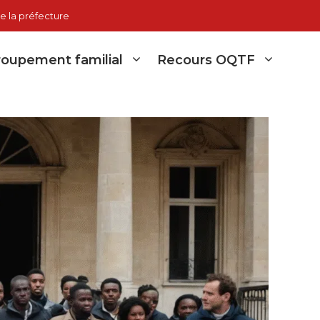
e la préfecture
oupement familial
Recours OQTF