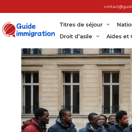
Aller
contact@guide-
au
contenu
Titres de séjour
Natio
Droit d’asile
Aides et 