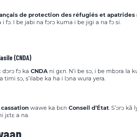
rançais de protection des réfugiés et apatrides
 fɔ. I be jabi na fɔrɔ kuma i be jigi a na fɔ si.
’asile (CNDA)
ɛ dɔrɔ fɔ ka
CNDA
ni gɛn. N’i be sɔ, i be mbɔra la 
 a timi sɔ, s’ilabe ka ha i lɔna wura yera.
 cassation
wawe ka bɛn
Conseil d’État
. S’ɔrɔ kã 
ni jɛtɛ a na.
gyaan