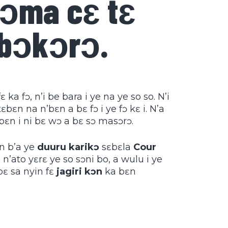
gɔma cɛ tɛ
 bɔkɔrɔ.
fɛ ka fɔ, n’i be bara i ye na ye so so. N’i
bɛn na n’bɛn a bɛ fɔ i ye fɔ kɛ i. N’a
ɛbɛn i ni bɛ wɔ a bɛ sɔ masɔrɔ.
ɛn b’a ye
duuru karikɔ
sɛbɛla
Cour
 n’ato yɛrɛ ye so sɔni bo, a wulu i ye
 bɛ sa nyin fɛ
jagiri kɔn
ka bɛn