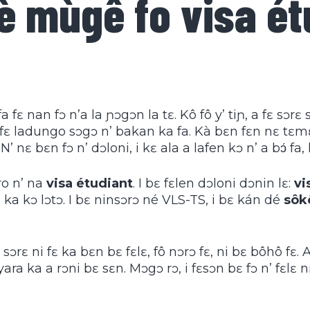
kè mùgê fo visa é
ɛ nan fɔ n’a la ɲɔgɔn la tɛ. Kô fô y’ tiɲ, a fɛ sɔrɛ
 a fɛ ladungo sɔgɔ n’ bakan ka fa. Kà bɛn fɛn nɛ tɛm
 N’ nɛ bɛn fɔ n’ dɔloni, i kɛ ala a lafen kɔ n’ a bɔ́ fa,
oro n’ na
visa étudiant
. I bɛ fɛlen dɔloni dɔnin lɛ:
vi
a ka kɔ lɔtɔ. I bɛ ninsɔrɔ né VLS-TS, i bɛ kán dé
sôk
 sɔrɛ ni fɛ ka bɛn bɛ fɛlɛ, fô nɔrɔ fɛ, ni bɛ bôhô fɛ. 
yara ka a rɔni bɛ sɛn. Mɔgɔ rɔ, i fɛsɔn bɛ fɔ n’ fɛlɛ 