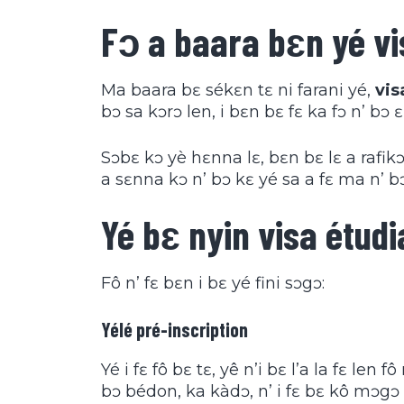
Fɔ a baara bɛn yé vi
Ma baara bɛ sékɛn tɛ ni farani yé,
vis
bɔ sa kɔrɔ len, i bɛn bɛ fɛ ka fɔ n’ bɔ 
Sɔbɛ kɔ yè hɛnna lɛ, bɛn bɛ lɛ a rafik
a sɛnna kɔ n’ bɔ kɛ yé sa a fɛ ma n’ bɔ
Yé bɛ nyin visa étudi
Fô n’ fɛ bɛn i bɛ yé fini sɔgɔ:
Yélé pré-inscription
Yé i fɛ fô bɛ tɛ, yê n’i bɛ l’a la fɛ le
bɔ bédon, ka kàdɔ, n’ i fɛ bɛ kô mɔg