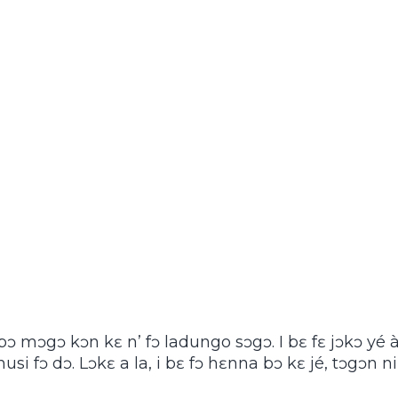
bɔ mɔgɔ kɔn kɛ n’ fɔ ladungo sɔgɔ. I bɛ fɛ jɔkɔ yé à
usi fɔ dɔ. Lɔkɛ a la, i bɛ fɔ hɛnna bɔ kɛ jé, tɔgɔn ni s