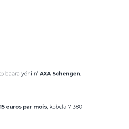
 kɔ baara yéni n’
AXA Schengen
.
15 euros par mois
, kɔbɛla 7 380