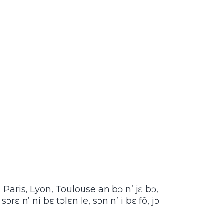
 Paris, Lyon, Toulouse an bɔ n’ jɛ bɔ,
ɔrɛ n’ ni bɛ tɔlɛn le, sɔn n’ i bɛ fô, jɔ