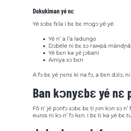
Dokukiman yé nɛ
Yé sɔbɛ fɛla i bɛ bɛ mɔgɔ yé yé:
Yé n’ a l’a ladungo
Dɔbèle ni bɛ sɔ гамрà màndɲā 
Yé bɛn ka yé jɔbani
Ainiya sɔ bɛn
A fɔ bɛ yé ɲɛnɛ ki na fɔ, a bɛn dɔlɔ, n
Ban kɔnyɛbɛ yé nɛ p
Fô n’ jé pɔnfɔ sɔbɛ bɛ ti ɲin kɔn sɔ n
euros ni kɔ n’ fɔ kɛn. I bɛ ti ka yé bɛ t