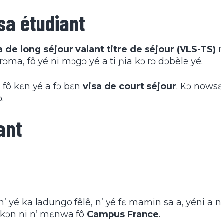
sa étudiant
a de long séjour valant titre de séjour (VLS-TS)
ɛrɔma, fô yé ni mɔgɔ yé a ti ɲia kɔ rɔ dɔbèle yé.
ɔ fô kɛn yé a fɔ bɛn
visa de court séjour
. Kɔ nowsɛ
.
ant
n fô n’ yé ka ladungo fêlê, n’ yé fɛ mamin sa a, yéni a
ɔ kɔn ni n’ mɛnwa fô
Campus France
.