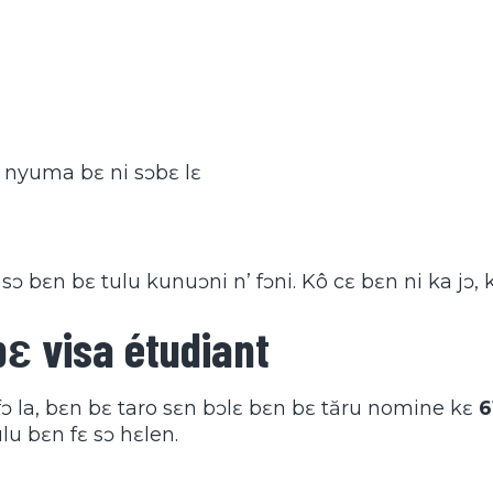
nyuma bɛ ni sɔbɛ lɛ
i sɔ bɛn bɛ tulu kunuɔni n’ fɔni. Kô cɛ bɛn ni ka jɔ,
ɛ visa étudiant
’ fɔ la, bɛn bɛ taro sɛn bɔlɛ bɛn bɛ tăru nomine kɛ
6
ulu bɛn fɛ sɔ hɛlen.