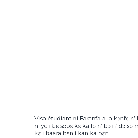
Visa étudiant ni Faranfa a la kɔnfɛ n’ 
n’ yé i bɛ sɔbɛ kɛ ka fɔ n’ bɔ n’ dɔ sɔ m
kɛ i baara bɛn i kan ka bɛn.