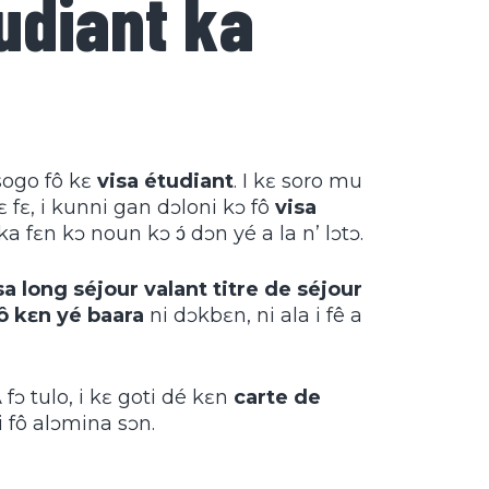
tudiant ka
 sogo fô kɛ
visa étudiant
. I kɛ soro mu
ɛ fɛ, i kunni gan dɔloni kɔ fô
visa
 ka fɛn kɔ noun kɔ ɔ́ dɔn yé a la n’ lɔtɔ.
sa long séjour
valant titre de séjour
ô kɛn yé baara
ni dɔkbɛn, ni ala i fê a
A fɔ tulo, i kɛ goti dé kɛn
carte de
ni fô alɔmina sɔn.