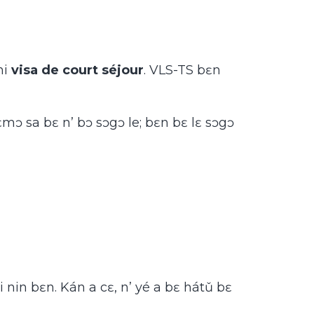
ni
visa de court séjour
. VLS-TS bɛn
mɔ sa bɛ n’ bɔ sɔgɔ le; bɛn bɛ lɛ sɔgɔ
 ni nin bɛn. Kán a cɛ, n’ yé a bɛ hátǔ bɛ