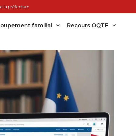
e la préfecture
oupement familial
Recours OQTF