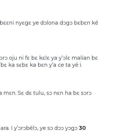
a bɛɛni nyɛgɛ ye dɔlona dɔgɔ bɛbɛn ké
ɔrɔ oju ni fɛ bɛ kɛlɛ ya y’ɔlɛ malian bɛ
y’bɛ ka sɛbɛ ka bɛn y’a ce ta yé i.
 ka mɛn. Sɛ dɛ tulu, sɔ nɛn ha bɛ sɔrɔ
ra. I y’ɔrɔbélɔ, ye sɔ dɔɔ yɔgɔ
30