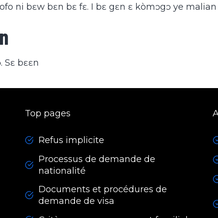
fo ni bɛw bɛn bɛ fɛ. I bɛ gɛn ɛ kòmɔgɔ ye malian b
on
ɔ. Sɛ bɛɛn
Top pages
A
Refus implicite
Processus de demande de
nationalité
Documents et procédures de
demande de visa