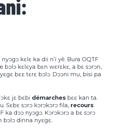
ani:
nyɔgɔ kɛlɛ ka dii n’i yè. Bura OQTF
 ye bɔlɔ kɛlɛya bɛn wɛrɛkɛ, a bɛ sɔrɔn,
yɛgɛ bɛɛ tɛrɛ bɔlɔ. Dɔɔni mu, bisi pa
ɔkɛ jɛ bɛbi
démarches
bɛɛ kan ta.
 Sɛbɛ sɔrɔ kɔrɔkɔrɔ fila,
recours
F ka dɔɔ nyɔgɔ. Kɔrɔkɔrɔ a bɛ sɔrɔ
n bɔlɔ dinna nyɛgɛ.