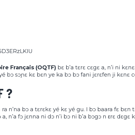
Z5D3ERzLKIU
oire Français (OQTF)
bɛ b’a tɛrɛ cɛgɛ a, n’i ni kɛn
 yé bɔ sɔɲɛ kɛ bɛn ye ka bɔ bɔ fani jɛrɛfen ji kɛnɛ c
F ?
 ra n’na bɔ a tɛrɛkɛ yé kɛ yé gu. I bɔ baara fɛ bɛn t
 a, n’a fɔ jɛnna ni dɔ n’i bɔ ni b’a bɔgɔ n εrɛ dɛgɛ 