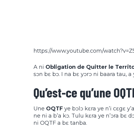
https://www.youtube.com/watch?v=
A ni
Obligation de Quitter le Territ
sɔn bɛ bɔ. I na bɛ yɔrɔ ni baara tau, a
Qu’est-ce qu’une OQT
Une
OQTF
ye bɔlɔ kɛra ye n’i cɛgɛ y’a
ne ni a b’a kɔ. Tulu kɛra ye n’ɔra bɛ dɔ
ni OQTF a bɛ tanba.