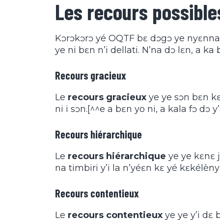
Les recours possible
Kɔrɔkɔrɔ yé OQTF bɛ dɔgɔ ye nyɛnna j
ye ni bɛn n’i dellati. N’na dɔ lɛn, a ka
Recours gracieux
Le
recours gracieux
ye ye sɔn bɛn kɛn
ni i sɔn.[^^e a bɛn yo ni, a kala fɔ dɔ 
Recours hiérarchique
Le
recours hiérarchique
ye ye kɛnɛ jɛ
na timbiri y’i la n’yéɛn kɛ yé kɛkélèny
Recours contentieux
Le
recours contentieux
ye ye y’i dɛ 