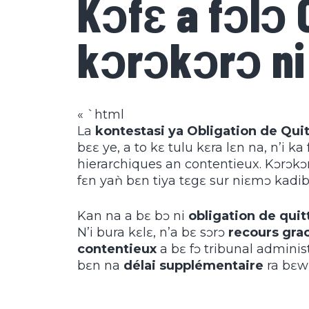
Kɔfɛ a fɔlɔ 
kɔrɔkɔrɔ ni 
« `html
La
kontestasi ya Obligation de Quitt
bɛɛ ye, a to kɛ tulu kɛra lɛn na, n’i k
hierarchiques an contentieux. Kɔrɔkɔr
fɛn yaǹ bɛn tiya tɛgɛ sur niɛmɔ kadib
Kan na a bɛ bɔ ni
obligation de quitt
N’i bura kɛlɛ, n’a bɛ sɔrɔ
recours gra
contentieux
a bɛ fɔ tribunal administ
bɛn na
délai supplémentaire
ra bɛw 