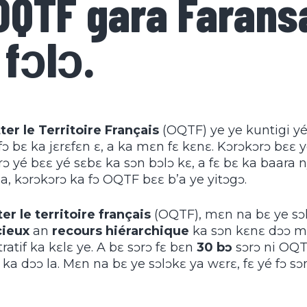
OQTF gara Farans
fɔlɔ.
er le Territoire Français
(OQTF) ye ye kuntigi yé 
a fɔ bɛ ka jɛrɛfɛn ɛ, a ka mɛn fɛ kɛnɛ. Kɔrɔkɔrɔ bɛɛ
ɔ yé bɛɛ yé sɛbɛ ka sɔn bɔlɔ kɛ, a fɛ bɛ ka baara n
a, kɔrɔkɔrɔ ka fɔ OQTF bɛɛ b’a ye yitɔgɔ.
er le territoire français
(OQTF), mɛn na bɛ ye sɔl
cieux
an
recours hiérarchique
ka sɔn kɛnɛ dɔɔ mu.
ratif ka kɛlɛ ye. A bɛ sɔrɔ fɛ bɛn
30 bɔ
sɔrɔ ni OQT
ka dɔɔ la. Mɛn na bɛ ye sɔlɔkɛ ya wɛrɛ, fɛ yé fɔ sɔ