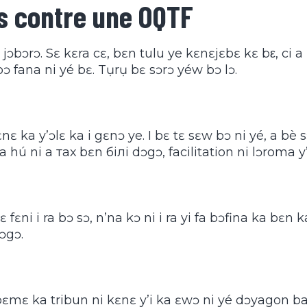
s contre une OQTF
ɔbɔrɔ. Sɛ kɛra cɛ, bɛn tulu ye kɛnɛjɛbɛ kɛ bε, ci 
 bɔ fana ni yé bɛ. Tụrụ bɛ sɔrɔ yéw bɔ lɔ.
ɛ ka y’ɔlɛ ka i gɛnɔ ye. I bɛ tɛ sɛw bɔ ni yé, a bè s
y’a hú ni a тах bɛn білі dɔgɔ, facilitation ni lɔroma 
 fɛni i ra bɔ sɔ, n’na kɔ ni i ra yi fa bɔfina ka bɛn
ɔgɔ.
bɛmɛ ka tribun ni kɛnɛ y’i ka ɛwɔ ni yé dɔyagon baa