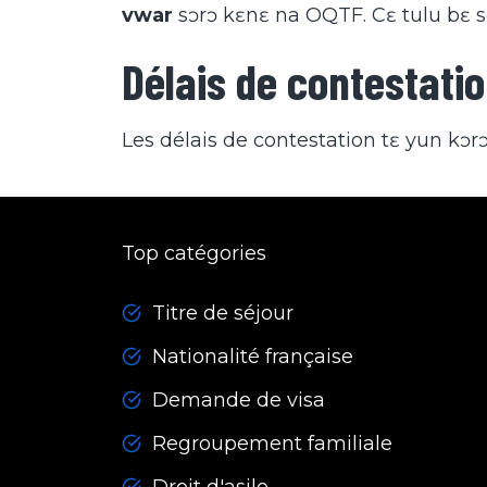
vwar
sɔrɔ kɛnɛ na OQTF. Cɛ tulu bɛ so
Délais de contestati
Les délais de contestation tɛ yun kɔr
Top catégories
Titre de séjour
Nationalité française
Demande de visa
Regroupement familiale