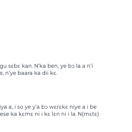
ɛgu sɛbɛ kan. N’ka ben, ye bɔ la a n’i
e, n’ye baara ka dii kɛ.
iya a, i so ye y’a bɔ wɛrɛkɛ niye a i be
kese ka kɛmɛ ni i kɛ lɛn ni i la. N(mɛtɛ)