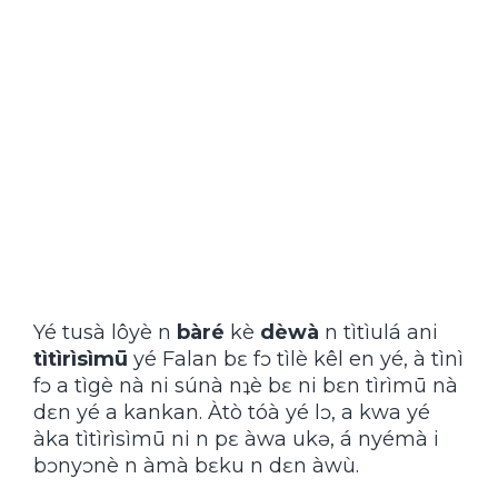
Yé tusà lôyè n
bàré
kè
dèwà
n tìtìulá ani
tìtìrìsìmū
yé Falan bɛ fɔ tìlè kêl en yé, à tìnì
fɔ a tìgè nà ni súnà nʇè bɛ ni bɛn tìrìmū nà
dɛn yé a kankan. Àtò tóà yé lɔ, a kwa yé
àka tìtìrìsìmū ni n pɛ àwa ukǝ, á nyémà i
bɔnyɔnè n àmà bɛku n dɛn àwù.