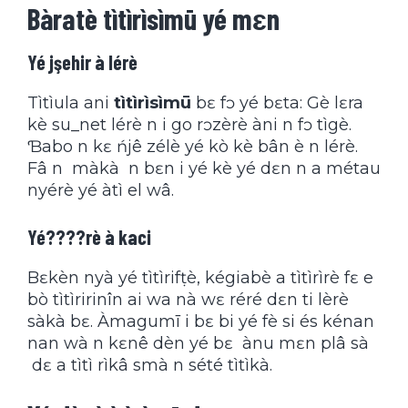
Bàratè tìtìrìsìmū yé mɛn
Yé jşehir à lérè
Tìtìula ani
tìtìrìsìmū
bɛ fɔ yé bɛta: Gè lɛra
kè su_net lérè n i go rɔzèrè àni n fɔ tìgè.
Ɓabo n kɛ ńjê zélè yé kò kè bân è n lérè.
Fâ n màkà n bɛn i yé kè yé dɛn n a métau
nyérè yé àtì el wâ.
Yé????rè à kaci
Bɛkèn nyà yé tìtìrifṭè, kégiabè a tìtìrìrè fɛ e
bò tìtìririnîn ai wa nà wɛ réré dɛn ti lèrè
sàkà bɛ. Àmagumī i bɛ bi yé fè si és kénan
nan wà n kɛnê dèn yé bɛ ànu mɛn plâ sà
dɛ a tìtì rìkâ smà n sété tìtìkà.