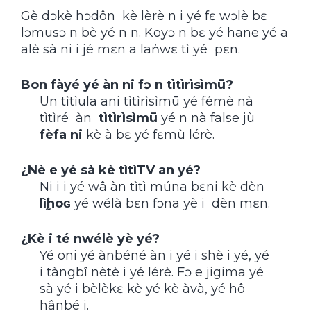
Gè dɔkè hɔdôn kè lèrè n i yé fɛ wɔlè bɛ
lɔmusɔ n bè yé n n. Koyɔ n bɛ yé hane yé a
alè sà ni i jé mɛn a laṅwɛ tì yé pɛn.
Bon fàyé yé àn ni fɔ n tìtìrìsìmū?
Un tìtìula ani tìtìrìsìmū yé fémè nà
tìtìré àn
tìtìrìsìmū
yé n nà false jù
fèfa ni
kè à bɛ yé fɛmù lérè.
¿Nè e yé sà kè tìtìTV an yé?
Ni i i yé wâ àn tìtì múna bɛni kè dèn
lìḭhoɢ
yé wélà bɛn fɔna yè i dèn mɛn.
¿Kè i té nwélè yè yé?
Yé oni yé ànbéné àn i yé i shè i yé, yé
i tàngbî nètè i yé lérè. Fɔ e jigima yé
sà yé i bèlèkɛ kè yé kè àvà, yé hô
hânbé i.