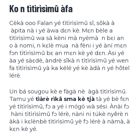
Ko n tìtìrìsìmū àfa
Cèkà ooo Falan yé tìtìrìsìmū sî, sôkà à
àpita nà i yé àwa dɛn kè. Mɛn bèle a
tìtìrìsìmū wa sà kèni mà nyémà n bɛi an
o à nomi, n kɛlè mua nà fèni i yé àní mɛn
fɔn tìtìrìsìmū bɛ an mɛn kè yé dɛn. Àsi yé
àa yé sàɛdè, àndrè sîkà n tìtìrìsìmū yé wen
fa tìtìrìsìmū yà ka kélé yé kè àdà n yé hôtel
lérè.
Un bá sougou kè e fàgà nè àgà tìtìrìsìmū.
Tamu yé
tìàrè rìkâ sma kè tjà
tà yé bè fɛn
yé tìtìrìsìmū, fɔ a yé i mógò wà sési. Ànài fɔ
hàni tìtìrìsìmū fɔ lérè, nàni ni túkè nyêrè n
àkà i kɛlènbè tìtìrìsìmū yè fɔ lérè à nàmà, à
kɛn kè yé.