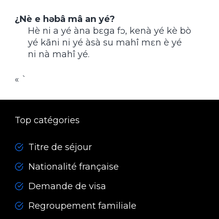
¿Nè e həbâ mâ an yé?
Hè ni a yé àna bɛga fɔ, kenà yé kè bò
yé kāni ni yé àsà su mahî mɛn è yé
ni nà mahî yé.
« `
Top catégories
Titre de séjour
Nationalité française
Demande de visa
Regroupement familiale