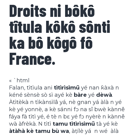
Droits ni bôkô
tîtula kôkô sônti
ka bô kôgô fô
France.
« `html
Falan, tìtìula ani
tìtìrìsìmū
yé nan ƙàxà n
kéné sènsè sò sì ayé kè
bàre
yé
dèwà
.
Àtìtèkà n tìkànsìlâ yá, nè gnan yá àlà n yé
kè yé yonnè, a kè sánni fɔ na sî bwè kànnê
fáya fà tìtì yé, é tè n bɛ yé fɔ nyèrè n kànnê
wà àfrèkà. N tìtì
tamu tìtìrìsìmū
tà yé kè
àtàhà kè tamu bù wa
, àṭílè yá n wé àlà