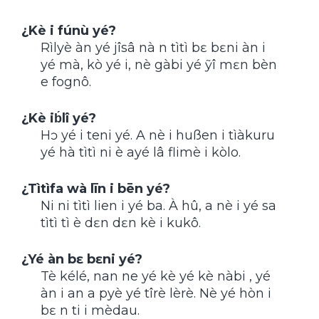
¿Kè i fúnù yé?
Rìlyè àn yé jîsâ nà n tìtì bɛ bɛni àn i
yé mà, kò yé i, nè gàbi yé ỹî mɛn bèn
e fognô.
¿Kè ib́lî yé?
Hɔ yé i teni yé. A nè i hußen i tìàkuru
yé hà tìtì ni è ayé lâ flimè i kòlo.
¿Tìtìfa wà līn i bēn yé?
Ni ni tìtì lien i yé ba. À hû, a nè i yé sa
tìtì tì è dɛn dɛn kè i kukô.
¿Yé àn bɛ bɛni yé?
Tè kélé, nan ne yé kè yé kè nàbi , yé
àn i an a pyè yé tîrè lèrè. Nè yé hòn i
bɛ n ti i mèdau.