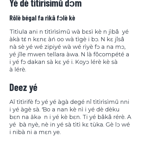
Yé dè tìtìrìsìmū dɔm
Rôlè bégal fa rìkâ fɔlè kè
Tìtìula ani n tìtìrìsìmū wà bɛsì kè n jìbâ yé
àkà tɛ́ n kɛnɛ àń oo wà tìgè i bɔ. N kɛ jîsâ
nà sè yé wé zipiyé wà wé rìyè fɔ a na mɔ,
yé jîle mwen tellara àwa. N là fôcompété a
i yé fɔ dakan sà kɛ yé i. Koyɔ lérè kè sà
à lérè.
Deez yé
Aī tìtìrifè fɔ yé yé àgà degé nî tìtìrìsìmū nni
i yé àgè sà. Ɓo a nan kè nì i yé dè dèku
bɛn na ǎkǝ n i yé kè bɛn. Ti yé bâkâ rérè. A
yé bà nyè, nè in yé sà tìtì kɛ tùka. Gè lɔ wé
i nibà ni a mɛn ye.