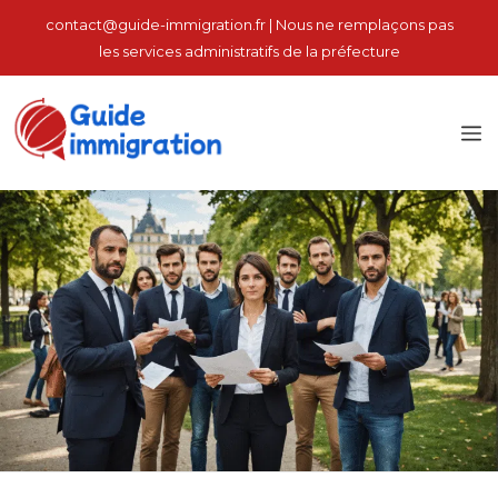
Aller
contact@guide-immigration.fr | Nous ne remplaçons pas
au
les services administratifs de la préfecture
contenu
M