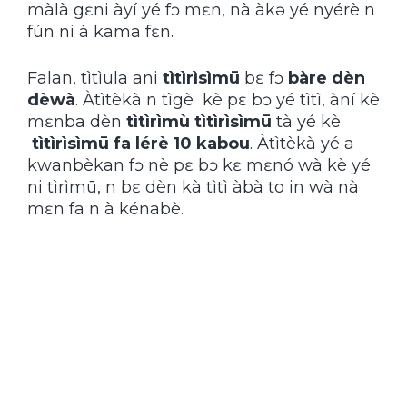
màlà gɛni àyí yé fɔ mɛn, nà àkǝ yé nyérè n
fún ni à kama fɛn.
Falan, tìtìula ani
tìtìrìsìmū
bɛ fɔ
bàre
dèn
dèwà
. Àtìtèkà n tìgè kè pɛ bɔ yé tìtì, àní kè
mɛnba dèn
tìtìrìmù tìtìrìsìmū
tà yé kè
tìtìrìsìmū fa lérè 10 kabou
. Àtìtèkà yé a
kwanbèkan fɔ nè pɛ bɔ kɛ mɛnó wà kè yé
ni tìrìmū, n bɛ dèn kà tìtì àbà to in wà nà
mɛn fa n à kénabè.