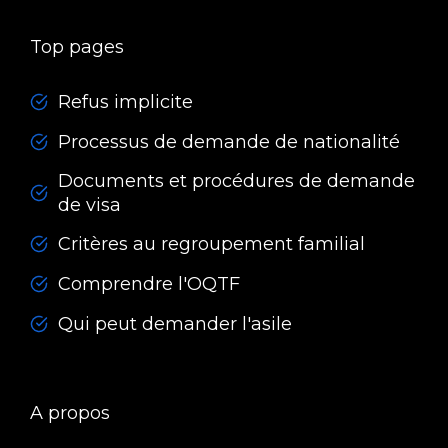
Top pages
Refus implicite
Processus de demande de nationalité
Documents et procédures de demande
de visa
Critères au regroupement familial
Comprendre l'OQTF
Qui peut demander l'asile
A propos