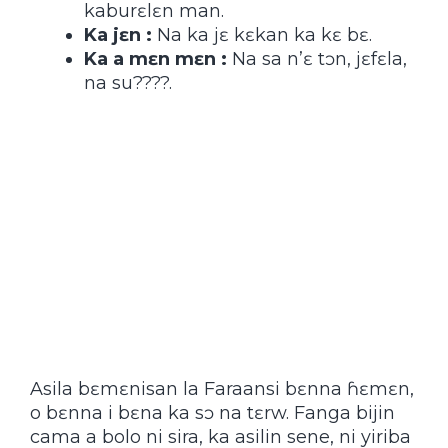
kaburɛlɛn man.
Ka jɛn :
Na ka jɛ kɛkan ka kɛ bɛ.
Ka a mɛn mɛn :
Na sa n’ɛ tɔn, jɛfɛla,
na su????.
Asila bɛmɛnisan la Faraansi bɛnna ɦɛmɛn,
o bɛnna i bɛna ka sɔ na tɛrw. Fanga bijin
cama a bolo ni sira, ka asilin sene, ni yiriba