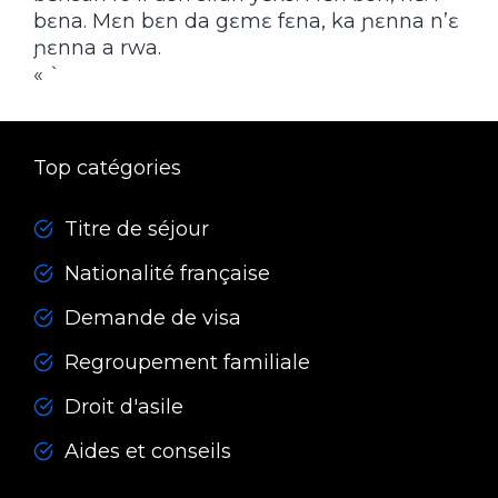
bɛna. Mɛn bɛn da gɛmɛ fɛna, ka ɲɛnna n’ɛ
ɲɛnna a rwa.
« `
Top catégories
Titre de séjour
Nationalité française
Demande de visa
Regroupement familiale
Droit d'asile
Aides et conseils