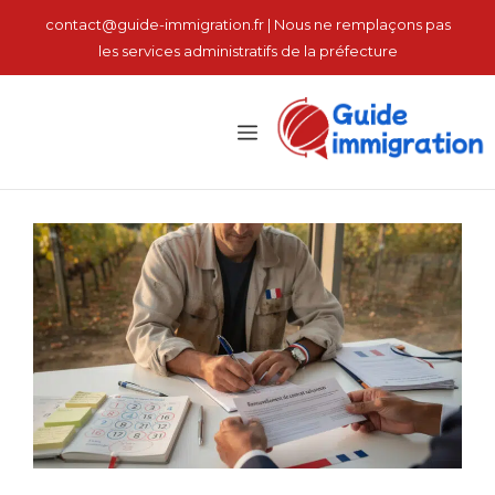
نتقل
contact@guide-immigration.fr | Nous ne remplaçons pas
لى
les services administratifs de la préfecture
لمحتوى
القائمة