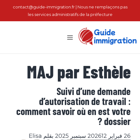
نتقل
contact@guide-immigration.fr | Nous ne remplaçons pas
لى
les services administratifs de la préfecture
لمحتوى
القائمة
MAJ par Esthèle
Suivi d’une demande
d’autorisation de travail :
comment savoir où en est votre
dossier ?
26 فبراير 2026
12 سبتمبر 2025
بقلم
Elisa