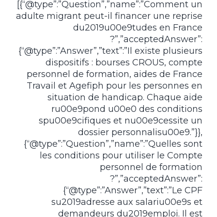
[{“@type”:”Question”,”name”:”Comment un
adulte migrant peut-il financer une reprise
du2019u00e9tudes en France
?”,”acceptedAnswer”:
{“@type”:”Answer”,”text”:”Il existe plusieurs
dispositifs : bourses CROUS, compte
personnel de formation, aides de France
Travail et Agefiph pour les personnes en
situation de handicap. Chaque aide
ru00e9pond u00e0 des conditions
spu00e9cifiques et nu00e9cessite un
dossier personnalisu00e9.”}},
{“@type”:”Question”,”name”:”Quelles sont
les conditions pour utiliser le Compte
personnel de formation
?”,”acceptedAnswer”:
{“@type”:”Answer”,”text”:”Le CPF
su2019adresse aux salariu00e9s et
demandeurs du2019emploi. Il est