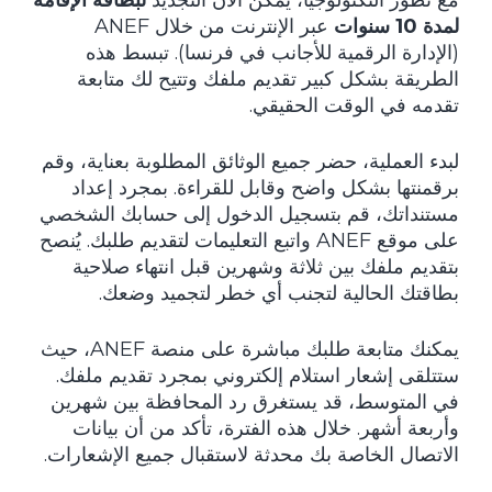
مع تطور التكنولوجيا، يمكن الآن التجديد
لبطاقة الإقامة
لمدة 10 سنوات
عبر الإنترنت من خلال ANEF
(الإدارة الرقمية للأجانب في فرنسا). تبسط هذه
الطريقة بشكل كبير تقديم ملفك وتتيح لك متابعة
تقدمه في الوقت الحقيقي.
لبدء العملية، حضر جميع الوثائق المطلوبة بعناية، وقم
برقمنتها بشكل واضح وقابل للقراءة. بمجرد إعداد
مستنداتك، قم بتسجيل الدخول إلى حسابك الشخصي
على موقع ANEF واتبع التعليمات لتقديم طلبك. يُنصح
بتقديم ملفك بين ثلاثة وشهرين قبل انتهاء صلاحية
بطاقتك الحالية لتجنب أي خطر لتجميد وضعك.
يمكنك متابعة طلبك مباشرة على منصة ANEF، حيث
ستتلقى إشعار استلام إلكتروني بمجرد تقديم ملفك.
في المتوسط، قد يستغرق رد المحافظة بين شهرين
وأربعة أشهر. خلال هذه الفترة، تأكد من أن بيانات
الاتصال الخاصة بك محدثة لاستقبال جميع الإشعارات.