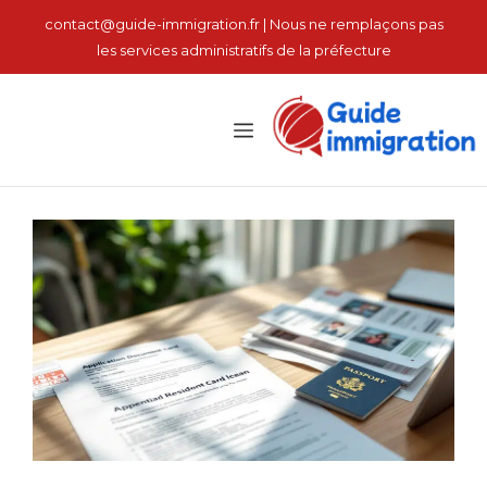
نتقل
contact@guide-immigration.fr | Nous ne remplaçons pas
لى
les services administratifs de la préfecture
لمحتوى
القائمة