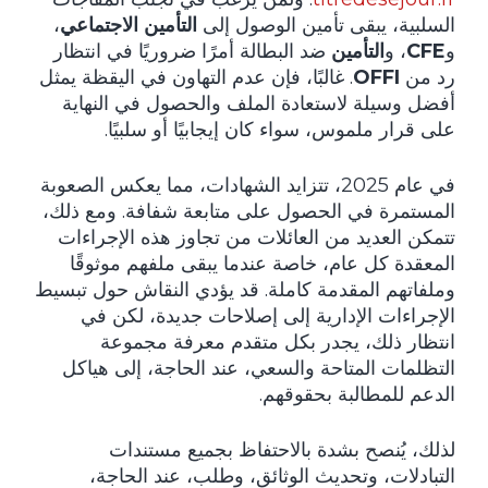
السلبية، يبقى تأمين الوصول إلى
التأمين الاجتماعي
،
و
CFE
، و
التأمين
ضد البطالة أمرًا ضروريًا في انتظار
رد من
OFFI
. غالبًا، فإن عدم التهاون في اليقظة يمثل
أفضل وسيلة لاستعادة الملف والحصول في النهاية
على قرار ملموس، سواء كان إيجابيًا أو سلبيًا.
في عام 2025، تتزايد الشهادات، مما يعكس الصعوبة
المستمرة في الحصول على متابعة شفافة. ومع ذلك،
تتمكن العديد من العائلات من تجاوز هذه الإجراءات
المعقدة كل عام، خاصة عندما يبقى ملفهم موثوقًا
وملفاتهم المقدمة كاملة. قد يؤدي النقاش حول تبسيط
الإجراءات الإدارية إلى إصلاحات جديدة، لكن في
انتظار ذلك، يجدر بكل متقدم معرفة مجموعة
التظلمات المتاحة والسعي، عند الحاجة، إلى هياكل
الدعم للمطالبة بحقوقهم.
لذلك، يُنصح بشدة بالاحتفاظ بجميع مستندات
التبادلات، وتحديث الوثائق، وطلب، عند الحاجة،