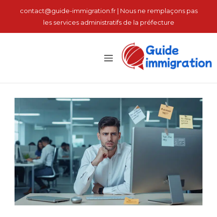
نتقل
contact@guide-immigration.fr | Nous ne remplaçons pas
لى
les services administratifs de la préfecture
لمحتوى
القائمة