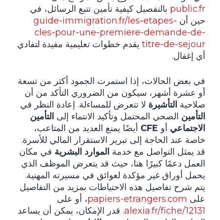
public.fr
بالتفصيل كيفية تأمين تتبع الرسائل، في
حين أن
guide-immigration.fr/les-etapes-
cles-pour-une-premiere-demande-de-
titre-de-sejour
يقدم خطوات تعليمية مفيدة لتفادي
أي إغفال.
في بعض الحالات، إذا استمرت الجمود أكثر من تسعة
أو عشرة أشهر، سيكون من الضروري التأكد من أن
صلاحية
التأشيرة
لا تتعرض للمساءلة. إعادة النظر في
التأمين
الصحي المحتمل وتأكيد الانتماء إلى
التأمين
الاجتماعي
أو
CFE
أيضًا يمنع العديد من المتاعب،
خاصة عند الحاجة إلى تبرير الاستقرار المالي للأسرة.
قد يمثل التواصل مع خدمة
الموارد البشرية
في مكان
العمل دعمًا كبيرًا هنا، حيث قد يتعرض الموظف الذي
يحمل أوراق غير مؤكدة لعوائق في مسيرته المهنية.
يتم شرح تفاصيل هذه الاحتياطات بمزيد من التفاصيل
على
papiers-etrangers.com
، أو على
alexia.fr/fiche/12131
. قدر الإمكان، يمكن أن يساعد