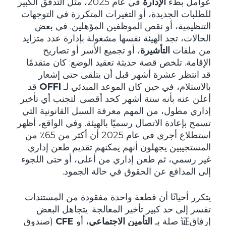
عوامل بطء
الإدارة
في عام 2025، مثل التدفق الكبير
للطلبات الجديدة، أو التغيرات المتكررة في التوجهات
التنظيمية، أو نقص الموظفين المؤهلين. في بعض
الحالات، تجد الهيئة نفسها مشغولة بإدارة عدد متزايد
من ملفات
التأشيرة
، أو تجميع الأسر أو تصاريح
الإقامة. تلخص قصة حديثة تعقيد الوضع: كان متقدمًا
قد انتظر عشرة أشهر قبل أن يتلقى حتى إشعار
بالاستلام، في حين كان الموعد المبدئي لـ
OFFI
قد
أعلن عنه بأنه ستة أشهر كحد أقصى. لتجنب أي تأخير
إداري مطول، من المهم معرفة السبل القانونية التي
تسمح بإعادة الاتصال رسميًا بالهيئة. وفي الواقع، أظهر
استطلاع أجري في عام 2025 أن أكثر من 65٪ من
المستجيبين يجهلون أنهم يمكنهم تقديم طعن إداري
غير رسمي، ثم طعن إداري من أعلى، أو حتى اللجوء
إلى المدافع عن الحقوق في حالة الجمود.
يتكرر أحيانًا أن قطعة واحدة مفقودة من المستندات
تفسر إلى حد كبير تأخير المعالجة. يتجاهل البعض
إرفاق证 صلة بـ
التأمين الاجتماعي
، أو
CFE
(صندوق