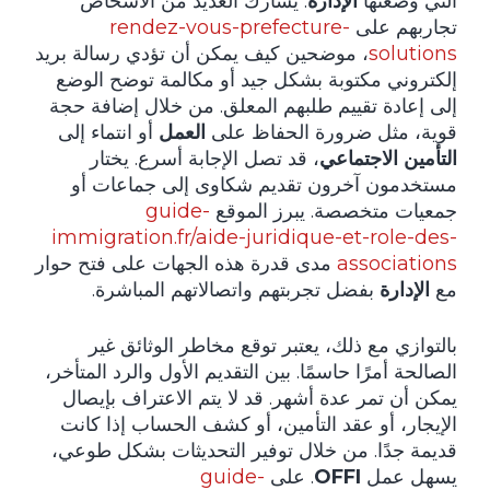
التي وضعتها
الإدارة
. يشارك العديد من الأشخاص
تجاربهم على
rendez-vous-prefecture-
solutions
، موضحين كيف يمكن أن تؤدي رسالة بريد
إلكتروني مكتوبة بشكل جيد أو مكالمة توضح الوضع
إلى إعادة تقييم طلبهم المعلق. من خلال إضافة حجة
قوية، مثل ضرورة الحفاظ على
العمل
أو انتماء إلى
التأمين الاجتماعي
، قد تصل الإجابة أسرع. يختار
مستخدمون آخرون تقديم شكاوى إلى جماعات أو
جمعيات متخصصة. يبرز الموقع
guide-
immigration.fr/aide-juridique-et-role-des-
associations
مدى قدرة هذه الجهات على فتح حوار
مع
الإدارة
بفضل تجربتهم واتصالاتهم المباشرة.
بالتوازي مع ذلك، يعتبر توقع مخاطر الوثائق غير
الصالحة أمرًا حاسمًا. بين التقديم الأول والرد المتأخر،
يمكن أن تمر عدة أشهر. قد لا يتم الاعتراف بإيصال
الإيجار، أو عقد التأمين، أو كشف الحساب إذا كانت
قديمة جدًا. من خلال توفير التحديثات بشكل طوعي،
يسهل عمل
OFFI
. على
guide-