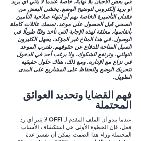
في بعض الأحيان بلا نهاية، خاصة عندما لا يأتي أي بريد
أو بريد إلكتروني لتوضيح الوضع. يخشى البعض من
فقدان
التأشيرة
الخاصة بهم أو انتهاء صلاحية
التأمين
الصحي قبل الحصول على موعد. تمسك عائلات كاملة
بأنفاسها، معلقة لهذه الإجابة التي تأخذ وقتًا طويلًا في
الوصول. في هذا المناخ غير المؤكد، يجهل الكثيرون
السبل المتاحة للدفاع عن حقوقهم. تقترب الموعد
النهائي، وترتفع الشكوك، ولا يرغب أحد في الدخول
في نزاع مع
الإدارة
. ومع ذلك، هناك حلول حقيقية
لتحريك الوضع والحفاظ على المشاريع على المدى
الطويل.
فهم القضايا وتحديد العوائق
المحتملة
عندما يبدو أن الملف المقدم لـ
OFFI
لا يثير أي رد
فعل، فإن الخطوة الأولى هي استكشاف الأسباب
المحتملة وراء هذا الصمت. يمكن أن تفسر عدة