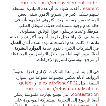
immigration.fr/renouvellement-carte-
resident
، أكدت شهادات أن هذه المبادرة النشطة
تسهم بشكل كبير في تسريع الأمور. يتلقى بعض
المستخدمين رسالة بريد إلكتروني تعلمهم بأنه في
حالة عدم وجود مستندات حديثة، سيظل الطلب
متوقفًا. وعندها يرسلون فورًا الوثائق المطلوبة،
ويستأنف الإجراء. تمثل طريق أخيرة، أكثر ندرة، تعبئة
نقابة
إذا كانت عدم الاستجابة تهدد بشدة أمان
العمل
.
في الشركات الكبرى، تقوم خدمة
الموارد البشرية
أحيانًا بدور الوساطة من خلال التواصل مع المحافظة
أو مرجع مؤسسي لتسريع الإجراءات.
في النهاية، ليس هذا السكوت الإداري قدرًا محتوماً.
الروابط أدناه تعكس مجموعة متنوعة من الموارد
القيمة، مثل
alexia.fr/fiche/11162
أو
guide-
immigration.fr/refus-naturalisation-
contestation
، التي تجمع تجارب ملموسة. يمكن
أيضًا الرجوع إلى التجربة المشتركة الموجودة على
titredesejour.fr
. ولمن يرغب في تجنب المفاجآت