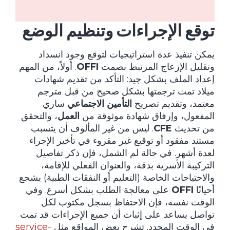
توقع الإجراءات وتنظيم الوضع
يمكن تنفيذ عدة استراتيجيات لتوقع وجود انسداد
وتقليل الإزعاج المرتبط بصمت
OFFI
. أولاً، من المهم
إعداد الملف بشكل جيد: التأكد من تقديم شهادات
ميلاد تمت ترجمتها بشكل صحيح من قبل مترجم
معتمد، وتقديم تصريح
التأمين الاجتماعي
ساري
المفعول، وإرفاق شهادة موثوقة من
العمل
، والتحقق
من تحديث
CFE
. ليس من غير المألوف أن يتسبب
مستند مفقود أو توقيع غير مقروء في تأخير الإجراء
لعدة أشهر. في حالة لم الشمل، فإن ذكر تفاصيل
التركيبة الأسرية بدقة، والعنوان الفعلي للإقامة،
والاحتياجات الخاصة (التعليم أو النفقات الطبية) يشجع
أحيانًا
OFFI
على معالجة الطلب بشكل أسرع. وفي
الوقت نفسه، فإن الاحتفاظ بسجل مكتوب لكل
تواصل يساعد على إثبات أن جميع الإجراءات قد تمت
في الوقت المحدد. تشرح بعض المواقع مثل
service-