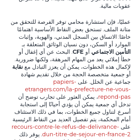
عقوبات مالية.
عمليًا، فإن استشارة محامي توفر الفرصة للتحقق من
متانة الملف. تستحق بعض النقاط الأساسية اهتمامًا
خاصًا: الاتساق بين السجل المدني، والهوية، وإثبات
الموارد أو السكن، دون نسيان الوثائق المتعلقة بـ
التأمين الاجتماعي
أو
CFE
. البحث عن أي إغفال أو
خطأ إملائي يعد من المهام المرهقة، ولكنها ضرورية.
لإكمال هذه الخطوات، يمكن أن يعزز التبادل مع
نقابة
أو جمعية متخصصة الحجة من خلال تقديم شهادة
جماعية عن الخلل. على
papiers-
etrangers.com/la-prefecture-ne-vous-
repond-pas
، يمكن العثور على تجارب توضح أن
تدخل أي جمعية يمكن أن يؤدي أحيانًا إلى استجابة
أسرع. لتناول جميع الخطوات، بما في ذلك الاستئناف
أمام المحكمة، يتم تفصيل العديد من النقاط الرئيسية
على
recours-contre-le-refus-de-delivrance-
dun-titre-de-sejour-en-france-2
. يوفر ذلك