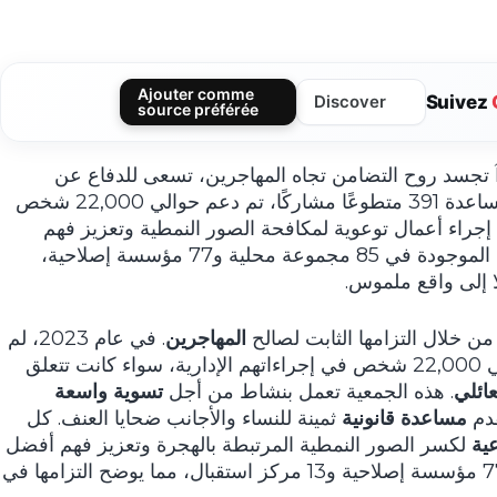
Ajouter comme
Suivez
Discover
source préférée
تجسد روح التضامن تجاه المهاجرين، تسعى للدفاع عن
حقوقهم والحفاظ على كرامتهم. بفضل مساعدة 391 متطوعًا مشاركًا، تم دعم حوالي 22,000 شخص
ءاتهم الإدارية في عام 2023. يتم إجراء أعمال توعوية لمكافحة الصور النمطية وتعزيز فهم
أفضل للهجرات. هذه الالتزامات الإنسانية، الموجودة في 85 مجموعة محلية و77 مؤسسة إصلاحية،
ا إلى واقع ملموس.
من خلال التزامها الثابت لصالح
المهاجرين
. في عام 2023، لم
يكن أقل من 391 متطوعًا قد دعموا حوالي 22,000 شخص في إجراءاتهم الإدارية، سواء كانت تتعلق
ائلي
. هذه الجمعية تعمل بنشاط من أجل
تسوية واسعة
قدم
مساعدة قانونية
ثمينة للنساء والأجانب ضحايا العنف. كل
عية
لكسر الصور النمطية المرتبطة بالهجرة وتعزيز فهم أفضل
للهجرات. تتدخل La Cimade أيضًا في 77 مؤسسة إصلاحية و13 مركز استقبال، مما يوضح التزامها في