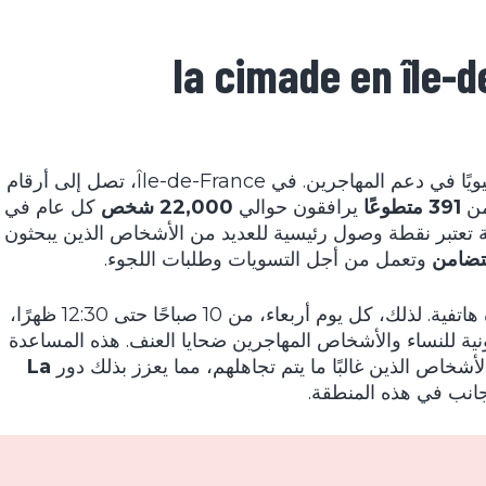
la cimade en île-d
دورًا حيويًا في دعم المهاجرين. في Île-de-France، تصل إلى أرقام
من
391 متطوعًا
يرافقون حوالي
22,000 شخص
كل عام في
طقة تعتبر نقطة وصول رئيسية للعديد من الأشخاص الذين يبحثون
تضامن
وتعمل من أجل التسويات وطلبات اللجوء.
تقدم أيضًا خطوط مساعدة هاتفية. لذلك، كل يوم أربعاء، من 10 صباحًا حتى 12:30 ظهرًا،
نية للنساء والأشخاص المهاجرين ضحايا العنف. هذه المساعدة
الأشخاص الذين غالبًا ما يتم تجاهلهم، مما يعزز بذلك دور
La
انب في هذه المنطقة.