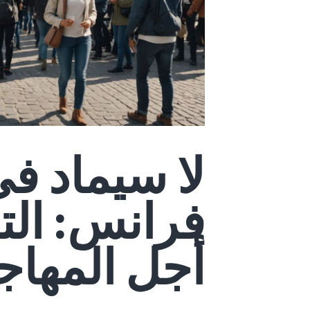
لا سيماد في
فرانس: الت
أجل المهاج