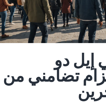
 إيل دو
زام تضامني من
رين