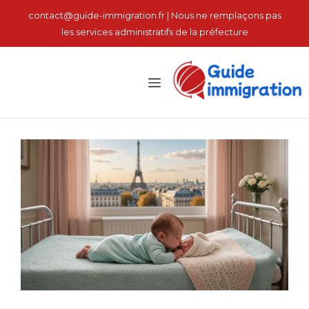
نتقل
contact@guide-immigration.fr | Nous ne remplaçons pas
لى
les services administratifs de la préfecture
لمحتوى
القائمة