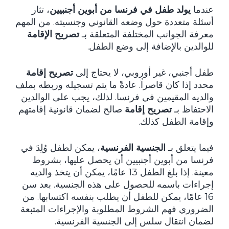
عندما
يولد طفل في فرنسا من أبوين أجنبيين
، تثار
أسئلة متعددة حول وضعه القانوني وجنسيته. من المهم
معرفة الجوانب المختلفة المتعلقة بـ
تصريح الإقامة
للوالدين بالإضافة إلى وضع الطفل.
طفل أجنبي، غير أوروبي، لا يحتاج إلى
تصريح إقامة
محدد إذا كان قاصراً. عادةً ما يتم تسجيله وربطه بملف
والديه المقيمين في فرنسا. لذلك، يجب على الوالدين
الاحتفاظ بـ
تصريح إقامة
صالح لضمان قانونية إقامتهم
وإقامة الطفل كذلك.
فيما يتعلق بـ
الجنسية الفرنسية
، يمكن لطفل وُلِدَ في
فرنسا من أبوين أجنبيين أن يحصل عليها، بشروط
معينة. إذا بلغ الطفل 13 عامًا، يمكن أن يتخذ والديه
إجراءات باسمه للحصول على هذه الجنسية. بعد سن
16 عامًا، يمكن للطفل أن يطلب بنفسه اكتسابها. من
الضروري فهم الشروط المطلوبة والإجراءات المتبعة
لضمان انتقال سلس إلى الجنسية الفرنسية.