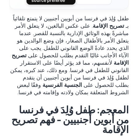
source préférée
طفل وُلِدَ في فرنسا من أبويين أجنبيين لا يتمتع تلقائياً
بـ
تصريح الإقامة
. على عكس البالغين، لا يتعلق الأمر
مباشرةً بهذه الوثائق الإدارية بالنسبة للقصر. عندما
يتعلق الأمر بالأطفال الصغار، فإن وضع الوالدين هو
الذي يحدد عادةً الوضع القانوني للطفل. يجب على
الآباء الأجانب غالبًا التقدم بطلب للحصول على
تصريح
الإقامة
لأنفسهم، مما قد يؤثر أيضًا على الاستقرار
القانوني للطفل في فرنسا. ومع ذلك، عند كبره، يمكن
لطفل وُلِدَ في فرنسا من أبوين أجنبيين أن يتقدم
بطلب للحصول على
الجنسية الفرنسية
وفقًا لبعض
الشروط المتعلقة بمكان ولادته وإقامته في فرنسا.
المعجم: طفل وُلِدَ في فرنسا
من أبوين أجنبيين – فهم تصريح
الإقامة