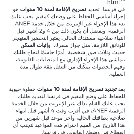
“`html
في فرنسا، تجديد
تصريح الإقامة لمدة 10 سنوات
هو
إجراء أساسي للحفاظ على وضعك كمقيم. يجب عليك
بدء هذا الإجراء عبر الإنترنت من خلال خدمة ANEF
الرقمية، ويفضل أن يكون ذلك بين 4 و2 أشهر قبل
انتهاء صلاحية مستندك الحالي. يعتبر التحضير المنهجي
للوثائق اللازمة، مثل جواز سفرك، و
إثبات السكن
حديث وثلاث صور شخصية، أمرًا حاسمًا لنجاح طلبك.
يتماشى هذا الإجراء الإداري مع المتطلبات القانونية،
وفهم الخطوات يمكّنك من التنقل بثقة طوال مدة
العملية.
يعد
تجديد تصريح الإقامة لمدة 10 سنوات
خطوة حيوية
للحفاظ على وضع المقيم في فرنسا. لتقديم طلبك،
يجب عليك القيام بذلك عبر الإنترنت من خلال الخدمة
الرقمية ANEF، في أقرب وقت 4 أشهر قبل انتهاء
صلاحية بطاقتك الحالية وآخر موعد قبل شهرين من
هذا التاريخ. من المهم احترام هذه المواعيد لتجنب أي
انقطاع في وضعك القانوني في فرنسا.