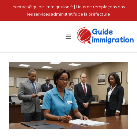
نتقل
contact@guide-immigration.fr | Nous ne remplaçons pas
لى
les services administratifs de la préfecture
لمحتوى
القائمة