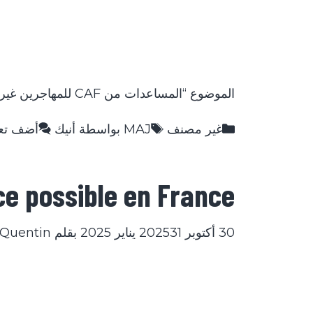
الموضوع “المساعدات من CAF للمهاجرين غير الشرعيين” يعود بانتظام في النقاشات العامة ويثير العديد من …
التصنيفات
الوسوم
غير مصنف
MAJ بواسطة أنيك
أضف تع
e possible en France ?
30 أكتوبر 2025
31 يناير 2025
بقلم
Quentin