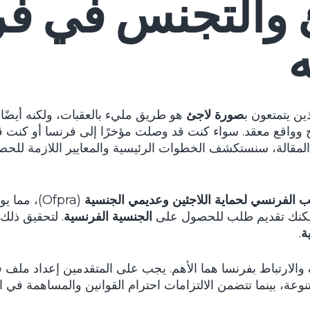
للاجئ والتجنس في ف
ه
ن يتمتعون ب
صورة لاجئ
هو طريق مليء بالعقبات، ولكنه أيضًا
ج وواقع معقد. سواء كنت قد وصلت مؤخرًا إلى فرنسا أو كنت ق
لمقالة، سنستكشف الخطوات الرئيسية والمعايير اللازمة لل
ب الفرنسي لحماية اللاجئين وعديمي الجنسية
(Ofpra)، 
يمكنك تقديم طلب للحصول على
الجنسية الفرنسية
. لتحقيق ذلك
ة
.
يف والارتباط بفرنسا هما الأهم. يجب على المتقدمين إعداد ملف
ة، بينما تتضمن الالتزامات احترام القوانين والمساهمة في الح