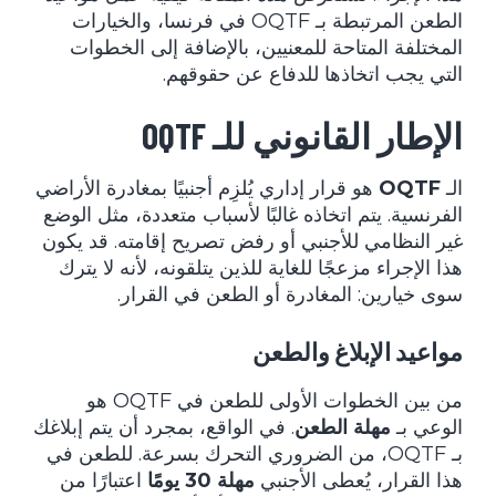
الطعن المرتبطة بـ OQTF في فرنسا، والخيارات
المختلفة المتاحة للمعنيين، بالإضافة إلى الخطوات
التي يجب اتخاذها للدفاع عن حقوقهم.
الإطار القانوني للـ OQTF
الـ
OQTF
هو قرار إداري يُلزِم أجنبيًا بمغادرة الأراضي
الفرنسية. يتم اتخاذه غالبًا لأسباب متعددة، مثل الوضع
غير النظامي للأجنبي أو رفض تصريح إقامته. قد يكون
هذا الإجراء مزعجًا للغاية للذين يتلقونه، لأنه لا يترك
سوى خيارين: المغادرة أو الطعن في القرار.
مواعيد الإبلاغ والطعن
من بين الخطوات الأولى للطعن في OQTF هو
الوعي بـ
مهلة الطعن
. في الواقع، بمجرد أن يتم إبلاغك
بـ OQTF، من الضروري التحرك بسرعة. للطعن في
هذا القرار، يُعطى الأجنبي
مهلة 30 يومًا
اعتبارًا من