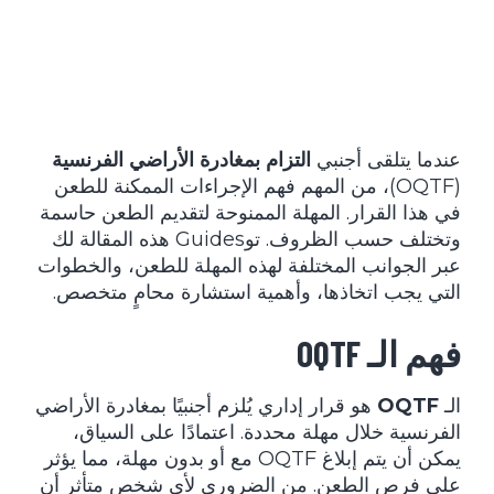
عندما يتلقى أجنبي
التزام بمغادرة الأراضي الفرنسية
(OQTF)، من المهم فهم الإجراءات الممكنة للطعن
في هذا القرار. المهلة الممنوحة لتقديم الطعن حاسمة
وتختلف حسب الظروف. توGuides هذه المقالة لك
عبر الجوانب المختلفة لهذه المهلة للطعن، والخطوات
التي يجب اتخاذها، وأهمية استشارة محامٍ متخصص.
فهم الـ OQTF
الـ
OQTF
هو قرار إداري يُلزم أجنبيًا بمغادرة الأراضي
الفرنسية خلال مهلة محددة. اعتمادًا على السياق،
يمكن أن يتم إبلاغ OQTF مع أو بدون مهلة، مما يؤثر
على فرص الطعن. من الضروري لأي شخص متأثر أن