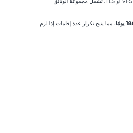
الفرنسية، غالبًا بمساعدة مقدمي خدمات خارجيين مثل VFS Global أو TLS. تشمل مجموعة الوثائق
 يومًا
، مما يتيح تكرار عدة إقامات إذا لزم