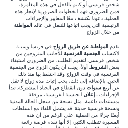
شخص فرنسي أو كنتم بالفعل في هذه المغامرة،
فمن الضروري فهم الخطوات الضرورية لإنجاز هذه
العملية. دعونا نكتشف معًا المعايير والإجراءات
الرئيسية التي يجب اتباعها للتنقل في عالم
المواطنة
من خلال الزواج.
تقدم
المواطنة عن طريق الزواج
في فرنسا وسيلة
لاكتساب
الجنسية الفرنسية
للأجانب المتزوجين من
شخص فرنسي. لتقديم الطلب، من الضروري استيفاء
بعض
الشروط
. أولاً، يجب أن يكون الزوج من الجنسية
الفرنسية في وقت الزواج وقد احتفظ بها منذ ذلك
الحين. بالإضافة إلى ذلك، يجب إثبات مدة زواج لا تقل
عن
أربع سنوات
دون انقطاع في الحياة المشتركة. تبدأ
الإجراءات بـ
إعلان
الجنسية الفرنسية، مرفقة
بمستندات داعمة، مثل نسخة من سجل الحالة المدنية
ونسخة فرنسية حديثة. قد يشمل اللقاء مع السلطات
أيضًا جزءًا من العملية. على الرغم من أن هذه
المسيرة تتطلب الكثير، إلا أنها تقدم فرصة رائعة