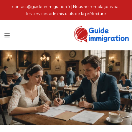
نتقل
contact@guide-immigration.fr | Nous ne remplaçons pas
لى
les services administratifs de la préfecture
لمحتوى
الق