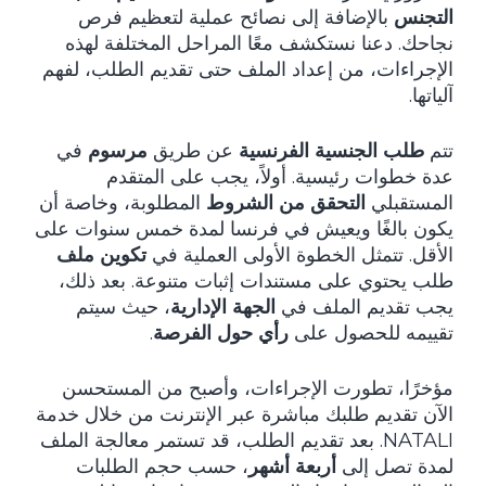
التجنس
بالإضافة إلى نصائح عملية لتعظيم فرص
نجاحك. دعنا نستكشف معًا المراحل المختلفة لهذه
الإجراءات، من إعداد الملف حتى تقديم الطلب، لفهم
آلياتها.
تتم
طلب الجنسية الفرنسية
عن طريق
مرسوم
في
عدة خطوات رئيسية. أولاً، يجب على المتقدم
المستقبلي
التحقق من الشروط
المطلوبة، وخاصة أن
يكون بالغًا ويعيش في فرنسا لمدة خمس سنوات على
الأقل. تتمثل الخطوة الأولى العملية في
تكوين ملف
طلب يحتوي على مستندات إثبات متنوعة. بعد ذلك،
يجب تقديم الملف في
الجهة الإدارية
، حيث سيتم
تقييمه للحصول على
رأي حول الفرصة
.
مؤخرًا، تطورت الإجراءات، وأصبح من المستحسن
الآن تقديم طلبك مباشرة عبر الإنترنت من خلال خدمة
NATALI. بعد تقديم الطلب، قد تستمر معالجة الملف
لمدة تصل إلى
أربعة أشهر
، حسب حجم الطلبات