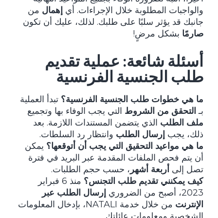
والواجبات المطلوبة خلال الإجراءات. أي
إهمال
من
جانبك قد يؤثر سلبًا على طلبك. لذلك، عليك أن تكون
صارمًا
بشكل مرضٍ!
أسئلة شائعة: عملية تقديم
طلب الجنسية الفرنسية
ما هي خطوات طلب الجنسية الفرنسية؟
تبدأ العملية
بـ
التحقق من الشروط
التي يجب الوفاء بها وتجميع
ملف الطلب
الذي يتضمن المستندات اللازمة. بعد
ذلك، يجب
إرسال الطلب
وانتظار رد السلطات.
ما هي مواعيد التحقيق التي يجب أن أتوقعها؟
يمكن
أن يتم فحص الملفات المقدمة عبر البريد في فترة
تصل إلى
أربعة أشهر
، حسب حجم الطلبات.
كيف يمكنني تقديم طلب التجنس؟
منذ 6 فبراير
2023، أصبح من الضروري
إرسال الطلب عبر
الإنترنت
من خلال خدمة NATALI، بإدخال المعلومات
الشخصية ومعلومات عائلتك.