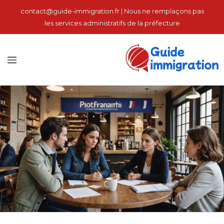
نتقل
contact@guide-immigration.fr | Nous ne remplaçons pas
لى
les services administratifs de la préfecture
لمحتوى
الق