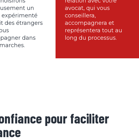
hoisirons
relation avec votre
eusement un
avocat, qui vous
t expérimenté
conseillera,
it des étrangers
accompagnera et
ous
représentera tout au
pagner dans
long du processus.
émarches.
onfiance pour faciliter
ance