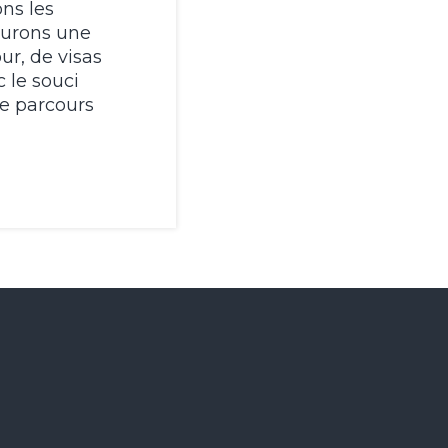
ns les
surons une
ur, de visas
c le souci
re parcours