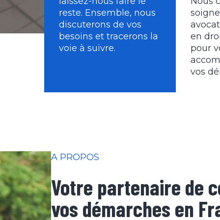
laissez-nous faire le
Nous c
reste. Ensemble, nous
soign
discuterons de vos
avoca
besoins et tracerons la
en dro
voie à suivre.
pour v
accom
vos d
A PROPOS
Votre partenaire de c
vos démarches en Fr