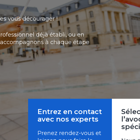
es vous décourager !
rofessionnel déjà établi, ou en
ous accompagnons à chaque étape
Entrez en contact
Séle
avec nos experts
l’avo
spéci
Prenez rendez-vous et